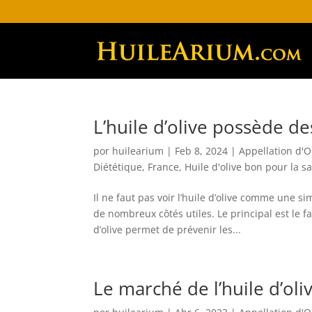
L’huile d’olive possède de
por
huilearium
|
Feb 8, 2024
|
Appellation d'O
Diététique
,
France
,
Huile d'olive bon pour la s
Il ne faut pas voir l’huile d’olive comme une si
de nombreux côtés utiles. Le principal est le f
d’olive permet de prévenir les...
Le marché de l’huile d’ol