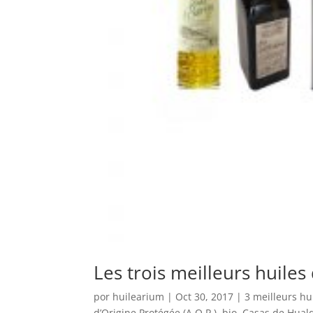
Les trois meilleurs huiles
por
huilearium
|
Oct 30, 2017
|
3 meilleurs hui
d’Origine Protégée (A.O.P.)
,
bio
,
Casas de Hual