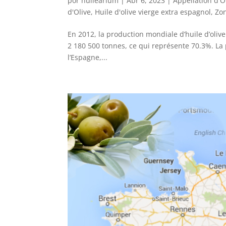
por
huilearium
|
Abr 6, 2023
|
Appellation d'O
d'Olive
,
Huile d'olive vierge extra espagnol
,
Zo
En 2012, la production mondiale d’huile d’olive
2 180 500 tonnes, ce qui représente 70.3%. La 
l’Espagne,...