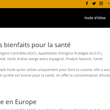
*
Huile d’Olive
s bienfaits pour la santé
rigine Contrôlée (AOC)
,
Appellation d’Origine Protégée (A.O.P.)
,
anté
,
Huile d'olive vierge extra espagnol
,
Produit Naturel
,
Santé
mple huile qu’on utilise uniquement pour faire la cuisine, elle a aus
ait qu’elle est bonne pour la santé, en effet la consommation d’huil
ive en Europe