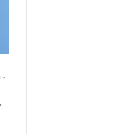
ile
e
te