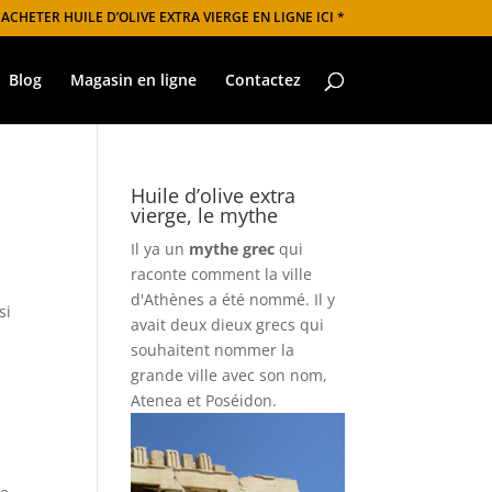
 ACHETER HUILE D’OLIVE EXTRA VIERGE EN LIGNE ICI *
Blog
Magasin en ligne
Contactez
Huile d’olive extra
vierge, le mythe
Il ya un
mythe grec
qui
raconte comment la ville
d'Athènes a été nommé. Il y
si
avait deux dieux grecs qui
e
souhaitent nommer la
grande ville avec son nom,
Atenea et Poséidon.