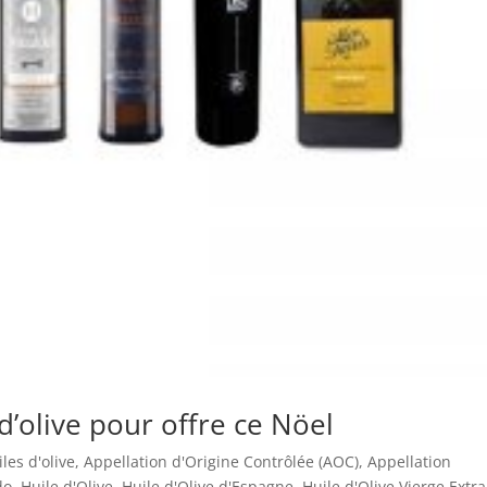
 d’olive pour offre ce Nöel
les d'olive
,
Appellation d'Origine Contrôlée (AOC)
,
Appellation
do
,
Huile d'Olive
,
Huile d'Olive d'Espagne
,
Huile d'Olive Vierge Extra