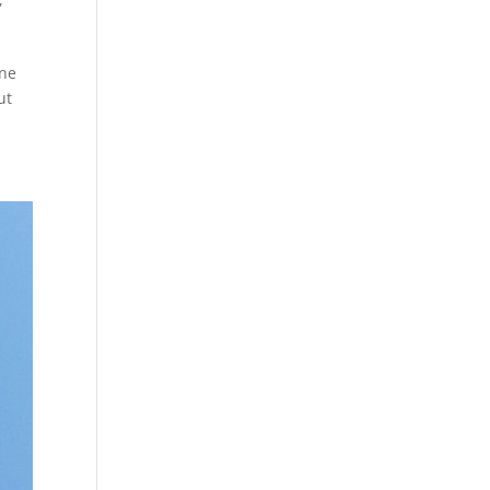
nne
ut