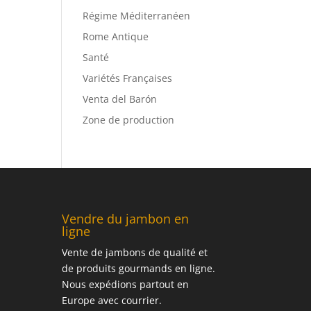
Régime Méditerranéen
Rome Antique
Santé
Variétés Françaises
Venta del Barón
Zone de production
Vendre du jambon en
ligne
Vente de jambons de qualité et
de produits gourmands en ligne.
Nous expédions partout en
Europe avec courrier.