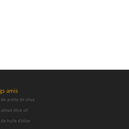
gs amis
 de aceite de oliva
 about olive oil
 de huile d’olive