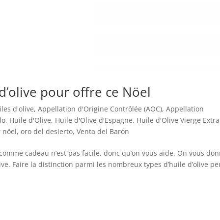
 d’olive pour offre ce Nöel
les d'olive
,
Appellation d'Origine Contrôlée (AOC)
,
Appellation
do
,
Huile d'Olive
,
Huile d'Olive d'Espagne
,
Huile d'Olive Vierge Extra
r nöel
,
oro del desierto
,
Venta del Barón
 comme cadeau n’est pas facile, donc qu’on vous aide. On vous do
olive. Faire la distinction parmi les nombreux types d’huile d’olive pe