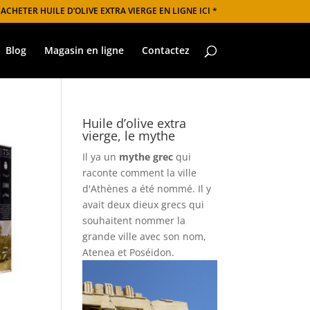
 ACHETER HUILE D’OLIVE EXTRA VIERGE EN LIGNE ICI *
Blog
Magasin en ligne
Contactez
Huile d’olive extra
vierge, le mythe
Il ya un
mythe grec
qui
raconte comment la ville
d'Athènes a été nommé. Il y
avait deux dieux grecs qui
souhaitent nommer la
grande ville avec son nom,
Atenea et Poséidon.