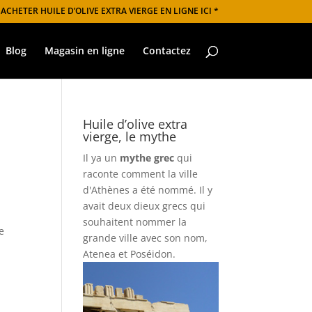
 ACHETER HUILE D’OLIVE EXTRA VIERGE EN LIGNE ICI *
Blog
Magasin en ligne
Contactez
Huile d’olive extra
vierge, le mythe
Il ya un
mythe grec
qui
raconte comment la ville
d'Athènes a été nommé. Il y
avait deux dieux grecs qui
souhaitent nommer la
ne
grande ville avec son nom,
Atenea et Poséidon.