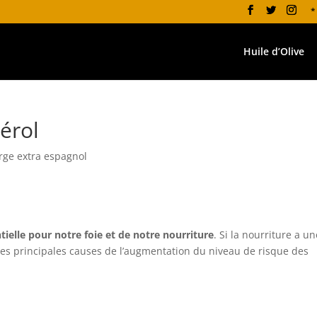
*
Huile d’Olive
térol
erge extra espagnol
tielle pour notre foie et de notre nourriture
. Si la nourriture a u
e des principales causes de l’augmentation du niveau de risque des