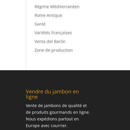
Régime Méditerranéen
Rome Antique
Santé
Variétés Françaises
Venta del Barón
Zone de production
Vendre du jambon en
ligne
Vente de jambons de qualité et
de produits gourmands en ligne.
Nous expédions partout en
Europe avec courrier.