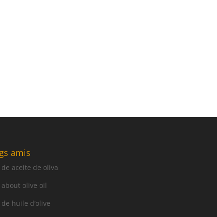
gs amis
 de aceite de oliva
 about olive oil
 de huile d’olive