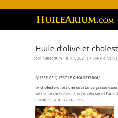
Huile d’olive et choles
por
huilearium
|
Jun 7, 2024
|
Huile d'olive vi
QU’EST-CE QU’EST LE
CHOLESTEROL
?
Le
cholestérol est une substance grasse essen
valeur de cholestérol élevée, cela serait l’un
maladies cardiovasculaires.