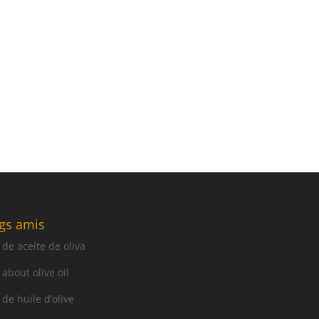
gs amis
 de aceite de oliva
 about olive oil
 de huile d’olive