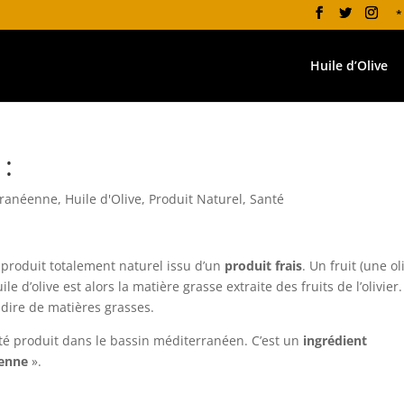
*
Huile d’Olive
 :
rranéenne
,
Huile d'Olive
,
Produit Naturel
,
Santé
un produit totalement naturel issu d’un
produit frais
. Un fruit (une ol
e d’olive est alors la matière grasse extraite des fruits de l’olivier.
-dire de matières grasses.
été produit dans le bassin méditerranéen. C’est un
ingrédient
enne
».