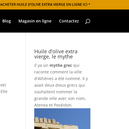
 ACHETER HUILE D’OLIVE EXTRA VIERGE EN LIGNE ICI *
Blog
Magasin en ligne
Contactez
Huile d’olive extra
vierge, le mythe
Il ya un
mythe grec
qui
raconte comment la ville
d'Athènes a été nommé. Il y
ive)
avait deux dieux grecs qui
 Elle
souhaitent nommer la
grande ville avec son nom,
Atenea et Poséidon.