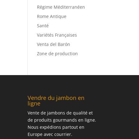
Régime Méditerranéen
Rome Antique
Santé
Variétés Françaises
Venta del Barón
Zone de production
Vendre du jambon en
ligne
Vente de jambons de qualité et
de produits gourmands en ligne.
Nous expédions partout en
Europe avec courrier.