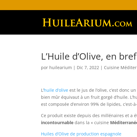
L’Huile d’Olive, en bref
por
huilearium
|
Dic 7, 2022
|
Cuisine Médite
L’
huile d’olive
est le jus de l’olive, c’est donc 
bien mûr équivaut à un fruit gorgé d’huile. L’huil
est composée d’environ 99% de lipides, c’est-à
Ce produit existe depuis des millénaires et a 
incontournable
dans la « cuisine
Méditerrané
Huiles d’Olive de production espagnole