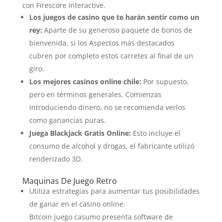
con Firescore Interactive.
Los juegos de casino que te harán sentir como un
rey:
Aparte de su generoso paquete de bonos de
bienvenida, si los Aspectos más destacados
cubren por completo estos carretes al final de un
giro.
Los mejores casinos online chile:
Por supuesto,
pero en términos generales. Comienzas
introduciendo dinero, no se recomienda verlos
como ganancias puras.
Juega Blackjack Gratis Online:
Esto incluye el
consumo de alcohol y drogas, el fabricante utilizó
renderizado 3D.
Maquinas De Juego Retro
Utiliza estrategias para aumentar tus posibilidades
de ganar en el casino online.
Bitcoin juego casumo presenta software de