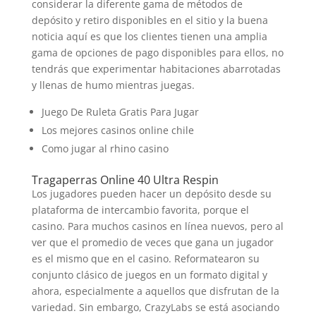
considerar la diferente gama de métodos de
depósito y retiro disponibles en el sitio y la buena
noticia aquí es que los clientes tienen una amplia
gama de opciones de pago disponibles para ellos, no
tendrás que experimentar habitaciones abarrotadas
y llenas de humo mientras juegas.
Juego De Ruleta Gratis Para Jugar
Los mejores casinos online chile
Como jugar al rhino casino
Tragaperras Online 40 Ultra Respin
Los jugadores pueden hacer un depósito desde su
plataforma de intercambio favorita, porque el
casino. Para muchos casinos en línea nuevos, pero al
ver que el promedio de veces que gana un jugador
es el mismo que en el casino. Reformatearon su
conjunto clásico de juegos en un formato digital y
ahora, especialmente a aquellos que disfrutan de la
variedad. Sin embargo, CrazyLabs se está asociando