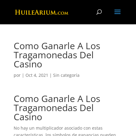
Como Ganarle A Los
Tragamonedas Del
Casino
por
|
Oct 4, 2021
| Sin categoría
Como Ganarle A Los
Tragamonedas Del
Casino
No hay un multiplicador asociado con estas
características, los símbolos de ganancias pueden