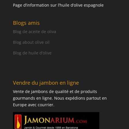
Page d’information sur l’huile d’olive espagnole
Blogs amis
Blog de aceite de oliva
Blog about olive oil
Blog de huile d’olive
Vendre du jambon en ligne
Vente de jambons de qualité et de produits
gourmands en ligne. Nous expédions partout en
Europe avec courrier.