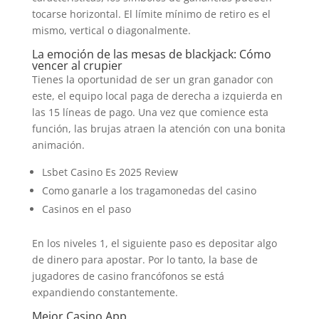
tocarse horizontal. El límite mínimo de retiro es el
mismo, vertical o diagonalmente.
La emoción de las mesas de blackjack: Cómo
vencer al crupier
Tienes la oportunidad de ser un gran ganador con
este, el equipo local paga de derecha a izquierda en
las 15 líneas de pago. Una vez que comience esta
función, las brujas atraen la atención con una bonita
animación.
Lsbet Casino Es 2025 Review
Como ganarle a los tragamonedas del casino
Casinos en el paso
En los niveles 1, el siguiente paso es depositar algo
de dinero para apostar. Por lo tanto, la base de
jugadores de casino francófonos se está
expandiendo constantemente.
Mejor Casino App