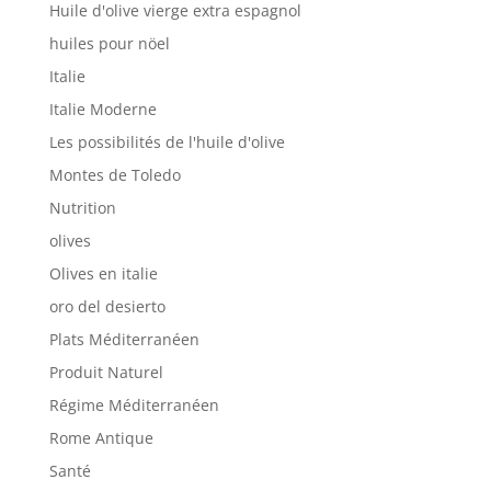
Huile d'olive vierge extra espagnol
huiles pour nöel
Italie
Italie Moderne
Les possibilités de l'huile d'olive
Montes de Toledo
Nutrition
olives
Olives en italie
oro del desierto
Plats Méditerranéen
Produit Naturel
Régime Méditerranéen
Rome Antique
Santé